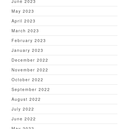
June 2023
May 2023
April 2023
March 2023
February 2023
January 2023
December 2022
November 2022
October 2022
September 2022
August 2022
July 2022
June 2022
May 2022