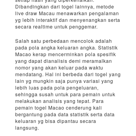
Dibandingkan dari togel lainnya, metode
live draw Macau menawarkan pengalaman
yg lebih interaktif dan menyenangkan serta
secara realtime untuk penggemar.
Salah satu perbedaan mencolok adalah
pada pola angka keluaran angka. Statistik
Macao kerap mencerminkan pola spesifik
yang dapat dianalisis demi meramalkan
nomor yang akan keluar pada waktu
mendatang. Hal ini berbeda dari togel yang
lain yg mungkin saja punya variasi yang
lebih luas pada pola pengeluaran,
sehingga susah untuk para pemain untuk
melakukan analisis yang tepat. Para
pemain togel Macao cenderung kali
bergantung pada data statistik serta data
keluaran yg bisa dipantau secara
langsung.