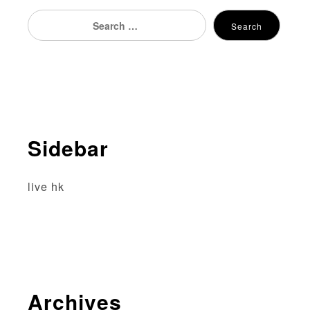
Search
Search
for:
Sidebar
live hk
Archives