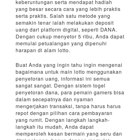
keberuntungan serta mendapat hadiah
yang besar secara cara yang lebih praktis
serta praktis. Salah satu metode yang
semakin tenar ialah melakukan deposit
uang dari platform digital, seperti DANA.
Dengan cukup menyetor 5 ribu, Anda dapat
memulai petualangan yang dipenuhi
harapan di alam lotto.
Buat Anda yang ingin tahu ingin mengenai
bagaimana untuk main lotto menggunakan
penyetoran uang, informasi ini semua
sangat sangat. Dengan sistem togel
penyetoran dana, para pemain gamers bisa
dalam secepatnya dan nyaman
mengerjakan transaksi, tanpa harus harus
repot dengan pilihan cara pembayaran
yang rumit. Dengan langkah langkah-
langkah itu mudah, Anda dapat
memperoleh kesan bermain yang seru dan