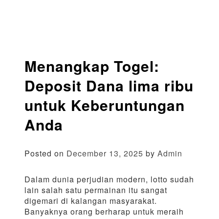
Menangkap Togel:
Deposit Dana lima ribu
untuk Keberuntungan
Anda
Posted on
December 13, 2025
by
Admin
Dalam dunia perjudian modern, lotto sudah
lain salah satu permainan itu sangat
digemari di kalangan masyarakat.
Banyaknya orang berharap untuk meraih