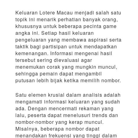
Keluaran Lotere Macau menjadi salah satu
topik ini menarik perhatian banyak orang,
khususnya untuk beberapa pecinta game
angka ini. Setiap hasil keluaran
pengeluaran yang membawa aspirasi serta
taktik bagi partisipan untuk mendapatkan
kemenangan. Informasi mengenai hasil
tersebut sering dievaluasi agar
menemukan corak yang mungkin muncul,
sehingga pemain dapat mengambil
putusan lebih bijak ketika memilih nombor.
Satu elemen krusial dalam analisis adalah
mengamati informasi keluaran yang sudah
ada. Dengan mencermati rekaman yang
lalu, peserta dapat menelusuri trends dan
nombor-nombor yang kerap muncul.
Misalnya, beberapa nombor dapat
menandakan frekuensi yang tinggi dalam