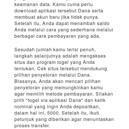
keamanan data. Kamu cuma perlu
download aplikasi tersebut Dana serta
membuat akun baru jika tidak punya.
Setelah itu, Anda dapat menambah saldo
Anda melalui cara yang sederhana melalui
berbagai cara pembayaran yang ada.
Sesudah jumlah kamu terisi penuh,
langkah selanjutnya adalah mengakses
situs dan program togel yang Anda
tentukan. Cek situs tersebut mendukung
pilihan penyetoran melalui Dana.
Biasanya, Anda akan mencari pilihan
penyetoran yang memungkinkan kamu
agar memilih metode pembayaran. Silakan
pilih "togel via aplikasi Dana" dan ketik
nominal yang ingin Anda depositkan,
dalam hal ini, 5000. Setelah itu, ikuti
petunjuk yang diberikan agar menuntaskan
proses transfer.