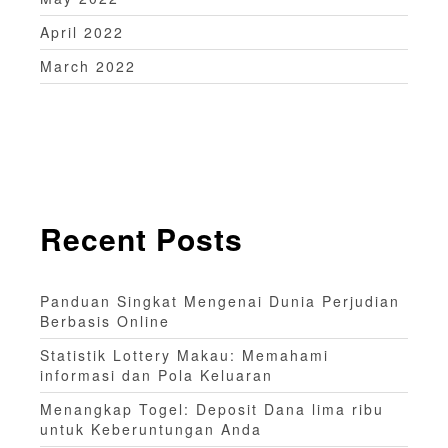
April 2022
March 2022
Recent Posts
Panduan Singkat Mengenai Dunia Perjudian
Berbasis Online
Statistik Lottery Makau: Memahami
informasi dan Pola Keluaran
Menangkap Togel: Deposit Dana lima ribu
untuk Keberuntungan Anda